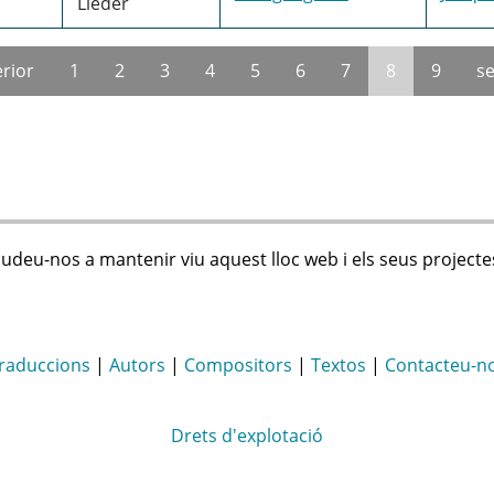
Lieder
erior
1
2
3
4
5
6
7
8
9
se
judeu-nos a mantenir viu aquest lloc web i els seus projecte
raduccions
|
Autors
|
Compositors
|
Textos
|
Contacteu-n
Drets d'explotació