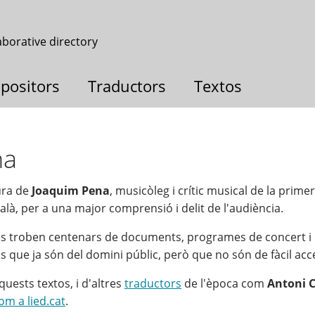
aborative directory
positors
Traductors
Textos
na
ura de
Joaquim Pena
, musicòleg i crític musical de la prime
atalà, per a una major comprensió i delit de l'audiència.
 es troben centenars de documents, programes de concert i 
os que ja són del domini públic, però que no són de fàcil acc
quests textos, i d'altres
traductors
de l'època com
Antoni 
om a lied.cat
.