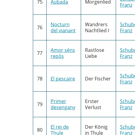
75
Aubada
Morgenlied
Franz
Nocturn
Wandrers
Schube
76
del vianant
Nachtlied I
Franz
Amor séns
Rastlose
Schube
77
repós
Liebe
Franz
Schube
78
El pescaire
Der Fischer
Franz
Primer
Erster
Schube
79
desengany
Verlust
Franz
El rei de
Der König
Schube
80
Thule
in Thule
Franz