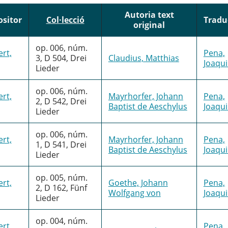
Autoria text
sitor
Col·lecció
Tradu
original
op. 006, núm.
rt,
Pena,
3, D 504, Drei
Claudius, Matthias
Joaqu
Lieder
op. 006, núm.
rt,
Mayrhorfer, Johann
Pena,
2, D 542, Drei
Baptist de Aeschylus
Joaqu
Lieder
op. 006, núm.
rt,
Mayrhorfer, Johann
Pena,
1, D 541, Drei
Baptist de Aeschylus
Joaqu
Lieder
op. 005, núm.
rt,
Goethe, Johann
Pena,
2, D 162, Fünf
Wolfgang von
Joaqu
Lieder
op. 004, núm.
rt,
Pena,