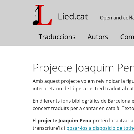
Skip
to
Lied.cat
Open and col·l
main
content
Traduccions
Autors
Com
Projecte Joaquim Pe
Amb aquest projecte volem reivindicar la fig
interpretació de l'òpera i el Lied traduït al c
En diferents fons bibliogràfics de Barcelona
concert traduïts per a cantar en català. Text
El
projecte Joaquim Pena
pretén localitzar a
transcriure'ls i
posar-los a disposició de toth