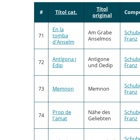
Títol
#
Títol cat.
Compo
original
En la
Am Grabe
Schube
71
tomba
Anselmos
Franz
d'Anselm
Antígona i
Antigone
Schube
72
Edip
und Oedip
Franz
Schube
73
Memnon
Memnon
Franz
Prop de
Nähe des
Schube
74
l'amat
Geliebten
Franz
Schube