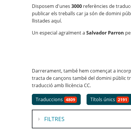
Disposem d'unes
3000
referències de traduc
publicar els treballs car ja són de domini pú
llistades aquí.
Un especial agraïment a
Salvador Parron
pe
Darrerament, també hem començat a incorpora
tracta de cançons també del domini públic tr
traducció amb llicència CC.
Traduccions
Títols únics
4809
2191
MOSTRA
FILTRES