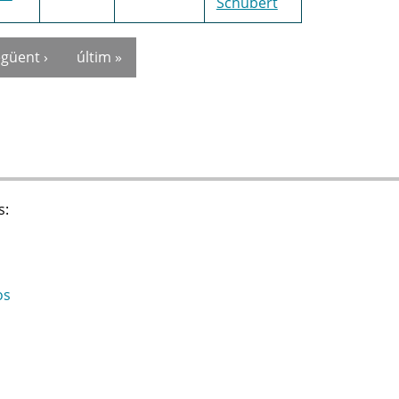
Schubert
güent ›
últim »
s:
os