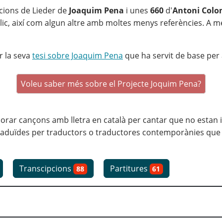
cions de Lieder de
Joaquim Pena
i unes
660
d'
Antoni Col
blic, així com algun altre amb moltes menys referències. A 
r la seva
tesi sobre Joaquim Pena
que ha servit de base per a
Voleu saber més sobre el Projecte Joquim Pena?
r cançons amb lletra en català per cantar que no estan inc
aduïdes per traductors o traductores contemporànies que ha
Transcipcions
Partitures
88
61