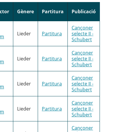
ctor
Gènere
Partitura
Publicació
Cançoner
Lieder
Partitura
selecte II -
im
Schubert
Cançoner
Lieder
Partitura
selecte II -
im
Schubert
Cançoner
Lieder
Partitura
selecte II -
im
Schubert
Cançoner
Lieder
Partitura
selecte II -
im
Schubert
Cançoner