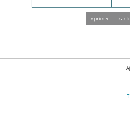
« primer
‹ ant
Pages
A
T