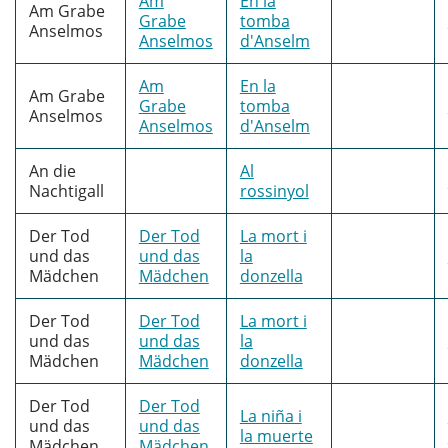
Am
En la
Am Grabe
Grabe
tomba
Anselmos
Anselmos
d'Anselm
Am
En la
Am Grabe
Grabe
tomba
Anselmos
Anselmos
d'Anselm
An die
Al
Nachtigall
rossinyol
Der Tod
Der Tod
La mort i
und das
und das
la
Mädchen
Mädchen
donzella
Der Tod
Der Tod
La mort i
und das
und das
la
Mädchen
Mädchen
donzella
Der Tod
Der Tod
La niña i
und das
und das
la muerte
Mädchen
Mädchen