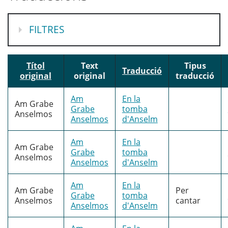
MOSTRA
FILTRES
Títol
Text
Tipus
Traducció
original
original
traducció
Am
En la
Am Grabe
Grabe
tomba
Anselmos
Anselmos
d'Anselm
Am
En la
Am Grabe
Grabe
tomba
Anselmos
Anselmos
d'Anselm
Am
En la
Am Grabe
Per
Grabe
tomba
Anselmos
cantar
Anselmos
d'Anselm