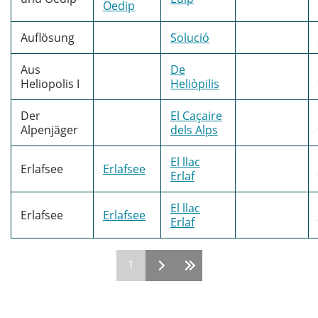
Oedip
Auflösung
Solució
Aus
De
Heliopolis I
Heliòpilis
Der
El Caçaire
Alpenjäger
dels Alps
El llac
Erlafsee
Erlafsee
Erlaf
El llac
Erlafsee
Erlafsee
Erlaf
1
Pages