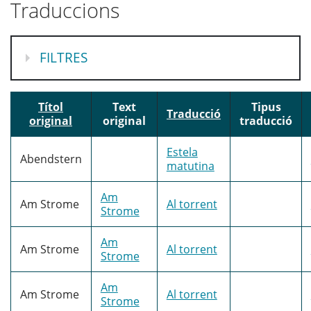
Traduccions
MOSTRA
FILTRES
Títol
Text
Tipus
Traducció
original
original
traducció
Estela
Abendstern
matutina
Am
Am Strome
Al torrent
Strome
Am
Am Strome
Al torrent
Strome
Am
Am Strome
Al torrent
Strome