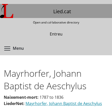
Skip
to
Lied.cat
main
content
Open and col·laborative directory
Entreu
Toggle menu visibility
Menu
Mayrhorfer, Johann
Baptist de Aeschylus
Naixement-mort:
1787
to
1836
LiederNet:
Mayrhorfer, Johann Baptist de Aeschylus