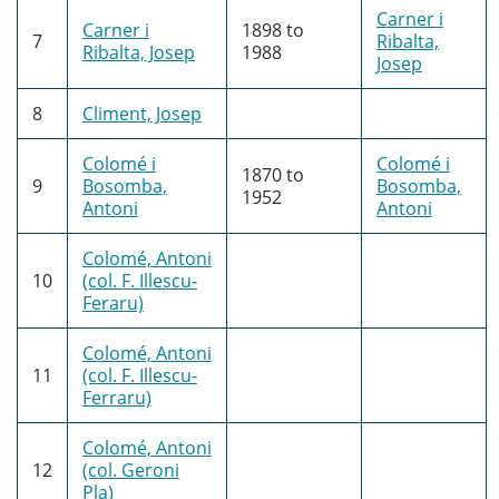
Carner i
Carner i
1898
to
7
Ribalta,
Ribalta, Josep
1988
Josep
8
Climent, Josep
Colomé i
Colomé i
1870
to
9
Bosomba,
Bosomba,
1952
Antoni
Antoni
Colomé, Antoni
10
(col. F. Illescu-
Feraru)
Colomé, Antoni
11
(col. F. Illescu-
Ferraru)
Colomé, Antoni
12
(col. Geroni
Pla)