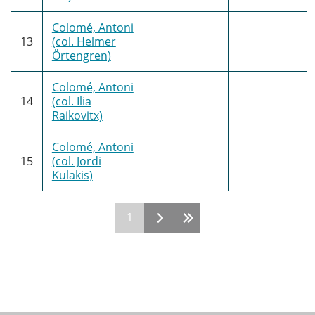
Colomé, Antoni
13
(col. Helmer
Örtengren)
Colomé, Antoni
14
(col. Ilia
Raikovitx)
Colomé, Antoni
15
(col. Jordi
Kulakis)
1
Pages