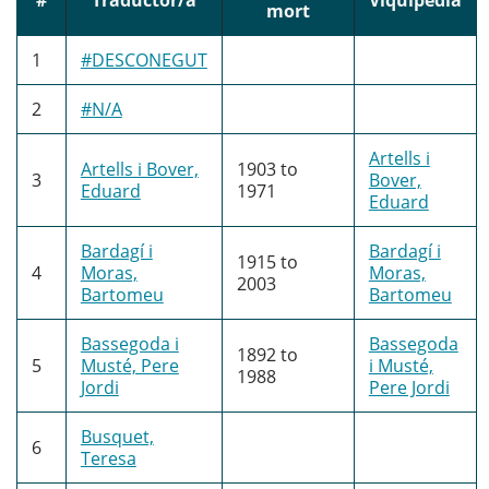
mort
1
#DESCONEGUT
2
#N/A
Artells i
Artells i Bover,
1903
to
3
Bover,
Eduard
1971
Eduard
Bardagí i
Bardagí i
1915
to
4
Moras,
Moras,
2003
Bartomeu
Bartomeu
Bassegoda i
Bassegoda
1892
to
5
Musté, Pere
i Musté,
1988
Jordi
Pere Jordi
Busquet,
6
Teresa