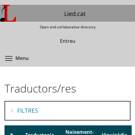
Skip
to
Lied.cat
main
content
Open and col·laborative directory
Entreu
Toggle menu visibility
Menu
Traductors/res
MOSTRA
FILTRES
Naixement-
#
Traductor/a
Viquipèdia