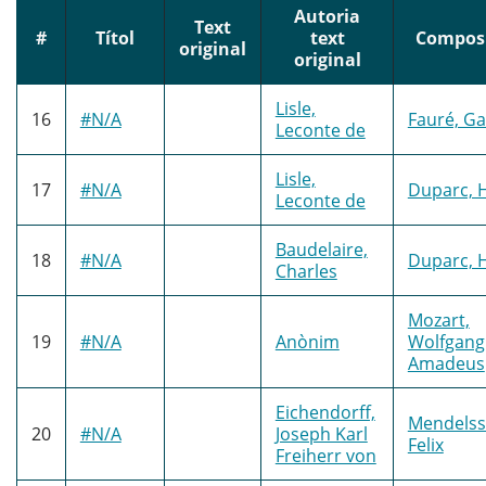
Autoria
Text
#
Títol
text
Composi
original
original
Lisle,
16
#N/A
Fauré, Ga
Leconte de
Lisle,
17
#N/A
Duparc, 
Leconte de
Baudelaire,
18
#N/A
Duparc, 
Charles
Mozart,
19
#N/A
Anònim
Wolfgang
Amadeus
Eichendorff,
Mendelss
20
#N/A
Joseph Karl
Felix
Freiherr von