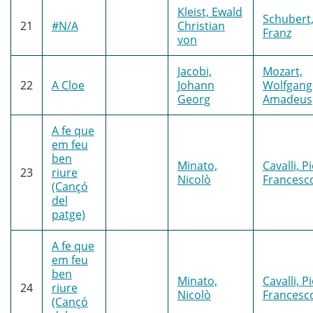
Kleist, Ewald
Schubert
21
#N/A
Christian
Franz
von
Jacobi,
Mozart,
22
A Cloe
Johann
Wolfgang
Georg
Amadeus
A fe que
em feu
ben
Minato,
Cavalli, P
23
riure
Nicolò
Francesc
(Cançó
del
patge)
A fe que
em feu
ben
Minato,
Cavalli, P
24
riure
Nicolò
Francesc
(Cançó