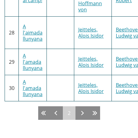
al camp!
Robert
Hoffmann
von
A
Jeitteles,
Beethove
28
l'aimada
Alois Isidor
Ludwig v
llunyana
A
Jeitteles,
Beethove
29
l'amada
Alois Isidor
Ludwig v
llunyana
A
Jeitteles,
Beethove
30
l'amada
Alois Isidor
Ludwig v
llunyana
2
Pàgines