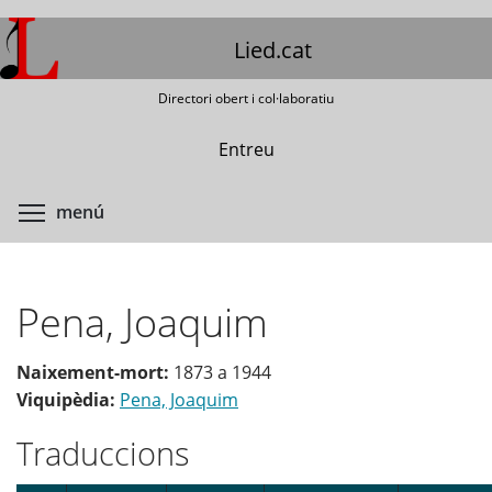
Vés
al
Lied.cat
contingut
Directori obert i col·laboratiu
Entreu
Commuta la visibilitat del menú
menú
Pena, Joaquim
Naixement-mort:
1873
a
1944
Viquipèdia:
Pena, Joaquim
Traduccions