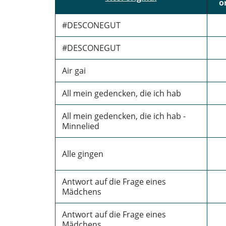
o
#DESCONEGUT
#DESCONEGUT
Air gai
All mein gedencken, die ich hab
All mein gedencken, die ich hab -
Minnelied
Alle gingen
Antwort auf die Frage eines
Mädchens
Antwort auf die Frage eines
Mädchens