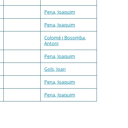
Pena, Joaquim
Pena, Joaquim
Colomé i Bosomba,
Antoni
Pena, Joaquim
Gols, Joan
Pena, Joaquim
Pena, Joaquim