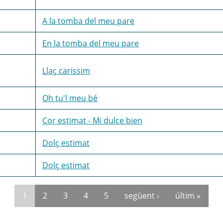
A la tomba del meu pare
En la tomba del meu pare
Llaç carissim
Oh tu'l meu bé
Cor estimat - Mi dulce bien
Dolç estimat
Dolç estimat
1
2
3
4
5
següent ›
últim »