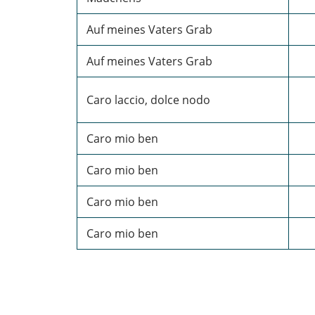
Auf meines Vaters Grab
Auf meines Vaters Grab
Caro laccio, dolce nodo
Caro mio ben
Caro mio ben
Caro mio ben
Caro mio ben
Pàgines