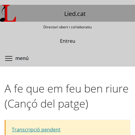
Vés
al
Lied.cat
contingut
Directori obert i col·laboratiu
Entreu
Commuta la visibilitat del menú
menú
A fe que em feu ben riure
(Cançó del patge)
Transcripció pendent