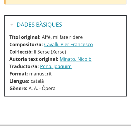
OCULTA
DADES BÀSIQUES
Títol original:
Affè, mi fate ridere
Compositor/a:
Cavalli, Pier Francesco
Col·lecció:
Il Serse (Xerse)
Autoria text original:
Minato, Nicolò
Traductor/a:
Pena, Joaquim
Format:
manuscrit
Llengua:
català
Gènere:
A. A. - Òpera