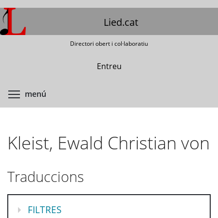
Vés
al
Lied.cat
contingut
Directori obert i col·laboratiu
Entreu
Commuta la visibilitat del menú
menú
Kleist, Ewald Christian von
Traduccions
MOSTRA
FILTRES