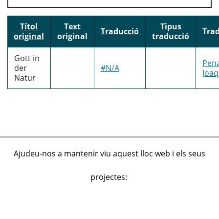
Títol
Text
Tipus
Traducció
Tra
original
original
traducció
Gott in
Pena
der
#N/A
Joa
Natur
Ajudeu-nos a mantenir viu aquest lloc web i els seus
projectes: