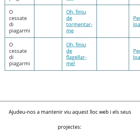
O
Oh, finiu
cessate
de
Pe
di
tormentar-
Jo
piagarmi
me
O
Oh, finiu
cessate
de
Pe
di
flagellar-
Jo
piagarmi
me!
Ajudeu-nos a mantenir viu aquest lloc web i els seus
projectes: