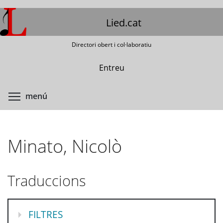
Vés
al
Lied.cat
contingut
Directori obert i col·laboratiu
Entreu
Commuta la visibilitat del menú
menú
Minato, Nicolò
Traduccions
MOSTRA
FILTRES