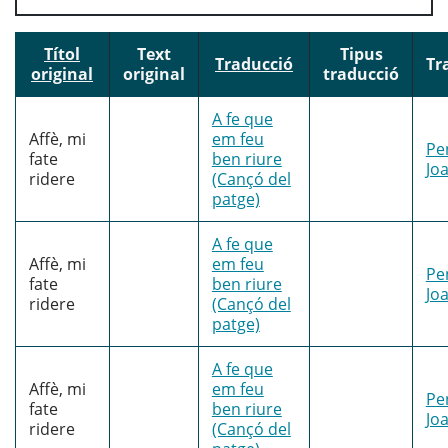
Títol
Text
Tipus
Traducció
Tr
original
original
traducció
A fe que
Affè, mi
em feu
Pe
fate
ben riure
Jo
ridere
(Cançó del
patge)
A fe que
Affè, mi
em feu
Pe
fate
ben riure
Jo
ridere
(Cançó del
patge)
A fe que
Affè, mi
em feu
Pe
fate
ben riure
Jo
ridere
(Cançó del