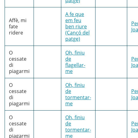
patge)
A fe que
Affè, mi
em feu
Pe
fate
ben riure
Jo
ridere
(Cançó del
patge)
O
Oh, finiu
cessate
de
Pe
di
flagellar-
Jo
piagarmi
me
O
Oh, finiu
cessate
de
Pe
di
tormentar-
Jo
piagarmi
me
O
Oh, finiu
cessate
de
Pe
di
tormentar-
Jo
piagarmi
me