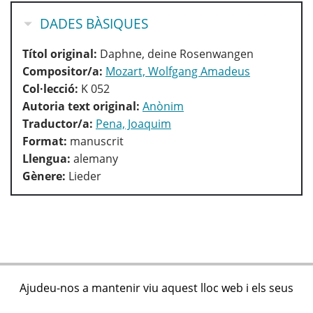
OCULTA
DADES BÀSIQUES
Títol original:
Daphne, deine Rosenwangen
Compositor/a:
Mozart, Wolfgang Amadeus
Col·lecció:
K 052
Autoria text original:
Anònim
Traductor/a:
Pena, Joaquim
Format:
manuscrit
Llengua:
alemany
Gènere:
Lieder
Ajudeu-nos a mantenir viu aquest lloc web i els seus