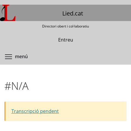
Vés
al
Lied.cat
contingut
Directori obert i col·laboratiu
Entreu
Commuta la visibilitat del menú
menú
#N/A
Transcripció pendent