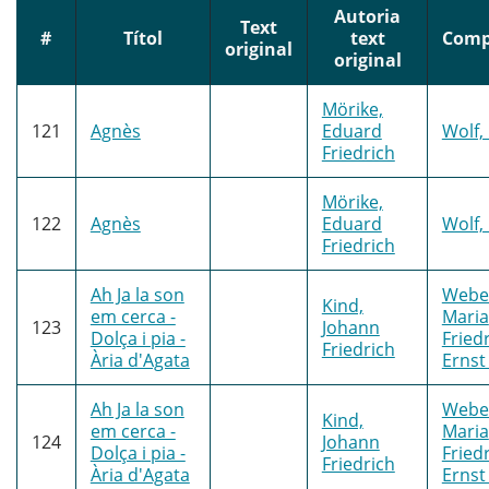
Autoria
Text
#
Títol
text
Comp
original
original
Mörike,
121
Agnès
Eduard
Wolf,
Friedrich
Mörike,
122
Agnès
Eduard
Wolf,
Friedrich
Ah Ja la son
Weber
Kind,
em cerca -
Maria
123
Johann
Dolça i pia -
Fried
Friedrich
Ària d'Agata
Ernst
Ah Ja la son
Weber
Kind,
em cerca -
Maria
124
Johann
Dolça i pia -
Fried
Friedrich
Ària d'Agata
Ernst