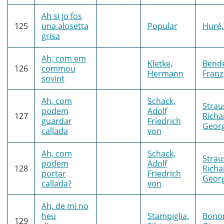
Ah si jo fos
125
una alosetta
Popular
Huré,
grisa
Ah, com em
Kletke,
Bende
126
commou
Hermann
Franz
sovint
Ah, com
Schack,
Strau
podem
Adolf
127
Richa
guardar
Friedrich
Geor
callada
von
Ah, com
Schack,
Strau
podem
Adolf
128
Richa
portar
Friedrich
Geor
callada?
von
Ah, de mi no
heu
Stampiglia,
Bonon
129