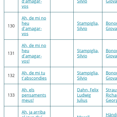
d'amagar-
Silvio
Giova
vos
Ah, de mi no
heu
Stampiglia,
Bonon
130
d'amagar-
Silvio
Giova
vos
Ah, de mi no
heu
Stampiglia,
Bonon
131
d'amagar-
Silvio
Giova
vos!
Ah, de mi tu
Stampiglia,
Bonon
132
t'abscondies
Silvio
Giova
Ah, els
Dahn, Felix
Strau
133
pensaments
Ludwig
Richa
meus!
Julius
Geor
Ah, ja arriba
Hände