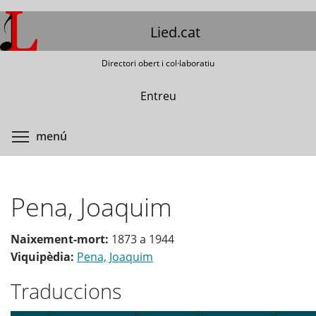
Vés
al
Lied.cat
contingut
Directori obert i col·laboratiu
Entreu
Commuta la visibilitat del menú
menú
Pena, Joaquim
Naixement-mort:
1873
a
1944
Viquipèdia:
Pena, Joaquim
Traduccions