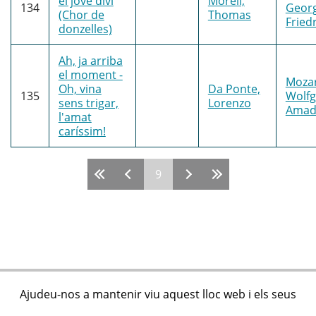
el jove diví
Morell,
134
Geor
(Chor de
Thomas
Fried
donzelles)
Ah, ja arriba
el moment -
Mozar
Oh, vina
Da Ponte,
135
Wolf
sens trigar,
Lorenzo
Amad
l'amat
caríssim!
9
Pàgines
Ajudeu-nos a mantenir viu aquest lloc web i els seus