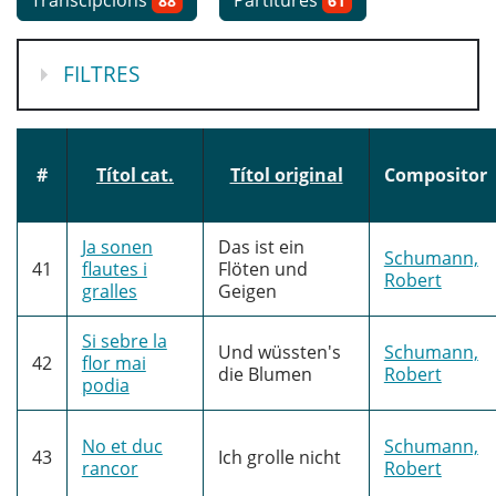
Transcipcions
Partitures
88
61
MOSTRA
FILTRES
#
Títol cat.
Títol original
Compositor
Ja sonen
Das ist ein
Schumann,
41
flautes i
Flöten und
Robert
gralles
Geigen
Si sebre la
Und wüssten's
Schumann,
42
flor mai
die Blumen
Robert
podia
No et duc
Schumann,
43
Ich grolle nicht
rancor
Robert