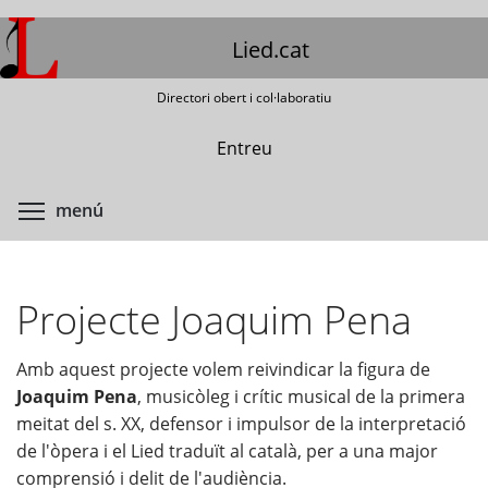
Vés
al
Lied.cat
contingut
Directori obert i col·laboratiu
Entreu
Commuta la visibilitat del menú
menú
Projecte Joaquim Pena
Amb aquest projecte volem reivindicar la figura de
Joaquim Pena
, musicòleg i crític musical de la primera
meitat del s. XX, defensor i impulsor de la interpretació
de l'òpera i el Lied traduït al català, per a una major
comprensió i delit de l'audiència.