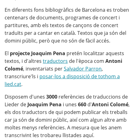
En diferents fons bibliogràfics de Barcelona es troben
centenars de documents, programes de concert i
partitures, amb els textos de cançons de concert
traduïts per a cantar en català. Textos que ja són del
domini públic, però que no són de fàcil accés.
El
projecte Joaquim Pena
pretén localitzar aquests
textos, i d'altres
traductors
de l'època com
Antoni
Colomé
, inventariats per
Salvador Parron
,
transcriure'ls i
posar-los a disposició de tothom a
lied.cat
.
Disposem d'unes
3000
referències de traduccions de
Lieder de
Joaquim Pena
i unes
660
d'
Antoni Colomé
,
els dos traductors de qui podem publicar els treballs
car ja són de domini públic, així com algun altre amb
moltes menys referències. A mesura que les anem
transcrivint les trobareu llistades aquí.