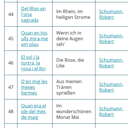
Del Rhin en
Im Rhein, im
Schumann,
44
l'ona
heiligen Strome
Robert
sagrada
Quan en tos
Wenn ich in
Schumann,
45
ulls mira-me
deine Augen
Robert
em plau
seh'
El sol i la
Die Rose, die
Schumann,
46
tortra, la
Lilie
Robert
rosa i el lliri
D'en mig les
Aus meinen
Schumann,
47
meves
Tränen
Robert
llarmes
sprießen
Quan era el
Im
Schumann,
48
ple del mes
wunderschönen
Robert
de maig
Monat Mai