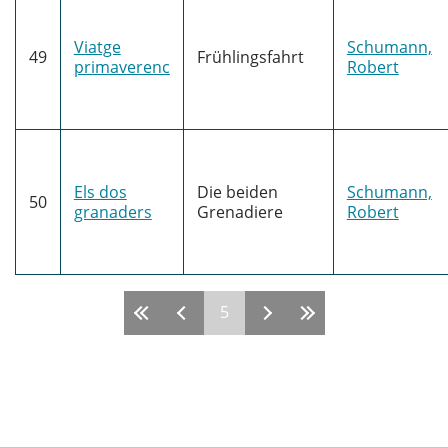
Viatge
Schumann,
49
Frühlingsfahrt
primaverenc
Robert
Els dos
Die beiden
Schumann,
50
granaders
Grenadiere
Robert
5
Pàgines