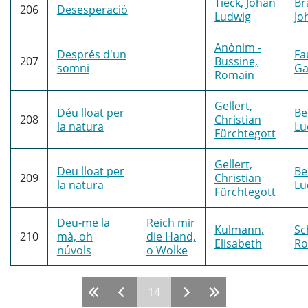
Tieck, Johan
Br
206
Desesperació
Ludwig
Jo
Anònim -
Després d'un
Fa
207
Bussine,
somni
Ga
Romain
Gellert,
Déu lloat per
Be
208
Christian
la natura
Lu
Fürchtegott
Gellert,
Deu lloat per
Be
209
Christian
la natura
Lu
Fürchtegott
Deu-me la
Reich mir
Kulmann,
Sc
210
mà, oh
die Hand,
Elisabeth
Ro
núvols
o Wolke
14
Pàgines