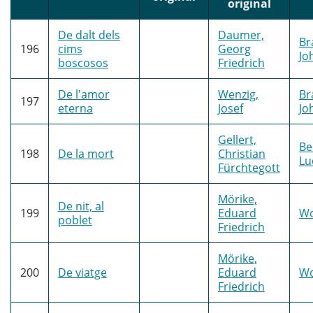
original
De dalt dels
Daumer,
Br
196
cims
Georg
Jo
boscosos
Friedrich
De l'amor
Wenzig,
Br
197
eterna
Josef
Jo
Gellert,
Be
198
De la mort
Christian
Lu
Fürchtegott
Mörike,
De nit, al
199
Eduard
Wo
poblet
Friedrich
Mörike,
200
De viatge
Eduard
Wo
Friedrich