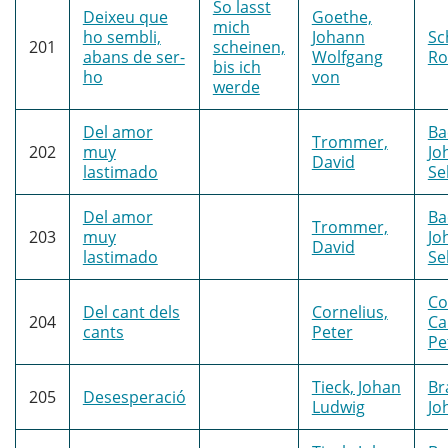
So lasst
Deixeu que
Goethe,
mich
ho sembli,
Johann
Sc
201
scheinen,
abans de ser-
Wolfgang
Ro
bis ich
ho
von
werde
Del amor
Ba
Trommer,
202
muy
Jo
David
lastimado
Se
Del amor
Ba
Trommer,
203
muy
Jo
David
lastimado
Se
Co
Del cant dels
Cornelius,
204
Ca
cants
Peter
Pe
Tieck, Johan
Br
205
Desesperació
Ludwig
Jo