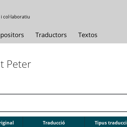
 i col·laboratiu
positors
Traductors
Textos
t Peter
riginal
Traducció
Tipus traducc