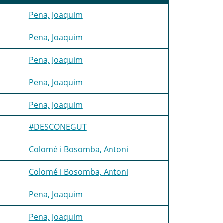
Pena, Joaquim
Pena, Joaquim
Pena, Joaquim
Pena, Joaquim
Pena, Joaquim
#DESCONEGUT
Colomé i Bosomba, Antoni
Colomé i Bosomba, Antoni
Pena, Joaquim
Pena, Joaquim