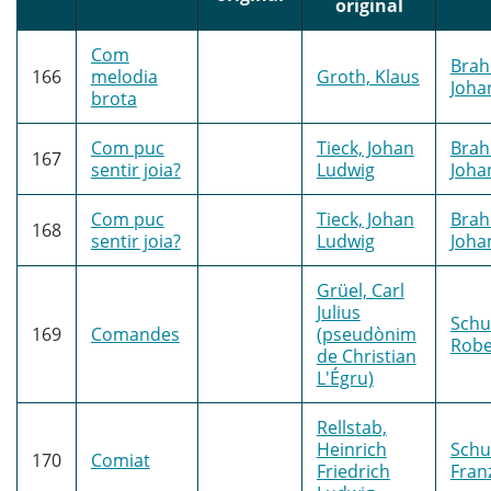
original
Com
Brah
166
melodia
Groth, Klaus
Joha
brota
Com puc
Tieck, Johan
Brah
167
sentir joia?
Ludwig
Joha
Com puc
Tieck, Johan
Brah
168
sentir joia?
Ludwig
Joha
Grüel, Carl
Julius
Sch
169
Comandes
(pseudònim
Robe
de Christian
L'Égru)
Rellstab,
Heinrich
Schu
170
Comiat
Friedrich
Fran