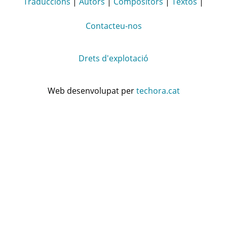
Traduccions
|
Autors
|
Compositors
|
Textos
|
Contacteu-nos
Drets d'explotació
Web desenvolupat per
techora.cat