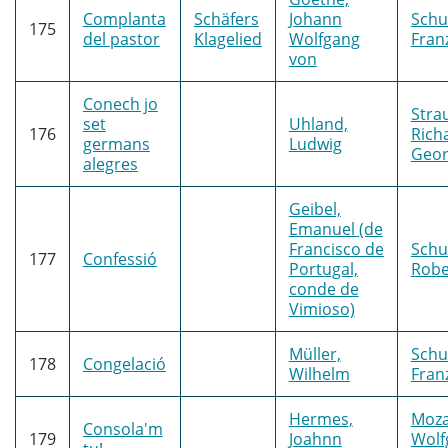
Complanta
Schäfers
Johann
Schu
175
del pastor
Klagelied
Wolfgang
Fran
von
Conech jo
Stra
set
Uhland,
176
Rich
germans
Ludwig
Geo
alegres
Geibel,
Emanuel (de
Francisco de
Sch
177
Confessió
Portugal,
Robe
conde de
Vimioso)
Müller,
Schu
178
Congelació
Wilhelm
Fran
Hermes,
Moza
Consola'm
179
Joahnn
Wolf