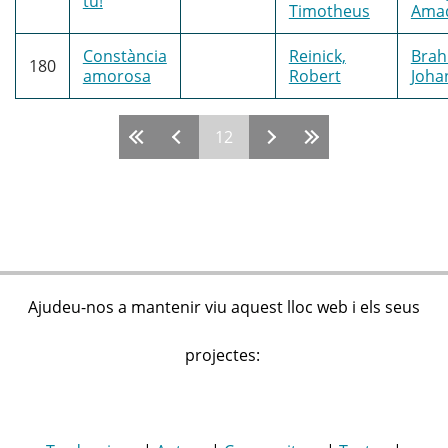
tu!
Timotheus
Ama
Constància
Reinick,
Brah
180
amorosa
Robert
Joha
12
Pàgines
Ajudeu-nos a mantenir viu aquest lloc web i els seus
projectes: