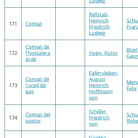
Ludwig
Rellstab,
Heinrich
Schu
171
Comiat
Friedrich
Fran
Ludwig
Comiat de
Bizet
172
l'hostalera
Hugo, Victor
Geor
àrab
Fallersleben,
Comiat de
August
Mend
173
l'ocell de
Heinrich
Felix
pas
Hoffmann
von
Schiller,
Comiat del
Sch
174
Friedrich
pastor
Robe
von
Goethe,