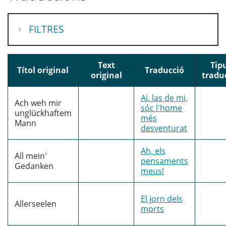
MOSTRA
FILTRES
Text
Tip
Títol original
Traducció
original
tradu
Ai, las de mi,
Ach weh mir
sóc l'home
unglückhaftem
més
Mann
desventurat
Ah, els
All mein'
pensaments
Gedanken
meus!
El jorn dels
Allerseelen
morts