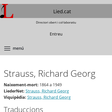
Vés
al
Lied.cat
contingut
Directori obert i col·laboratiu
Entreu
Commuta la visibilitat del menú
menú
Strauss, Richard Georg
Naixement-mort:
1864
a
1949
LiederNet:
Strauss, Richard Georg
Viquipèdia:
Strauss, Richard Georg
Traduccions