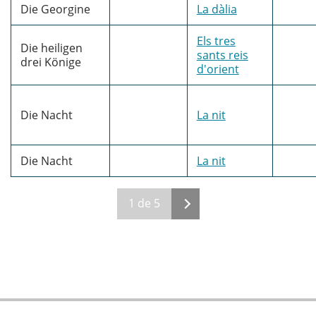
Die Georgine
La dàlia
Els tres
Die heiligen
sants reis
drei Könige
d'orient
Die Nacht
La nit
Die Nacht
La nit
1 de 5