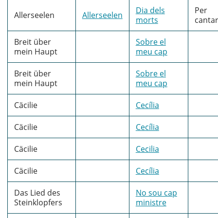
Dia dels
Per
Allerseelen
Allerseelen
morts
canta
Breit über
Sobre el
mein Haupt
meu cap
Breit über
Sobre el
mein Haupt
meu cap
Cäcilie
Cecília
Cäcilie
Cecília
Cäcilie
Cecilia
Cäcilie
Cecília
Das Lied des
No sou cap
Steinklopfers
ministre