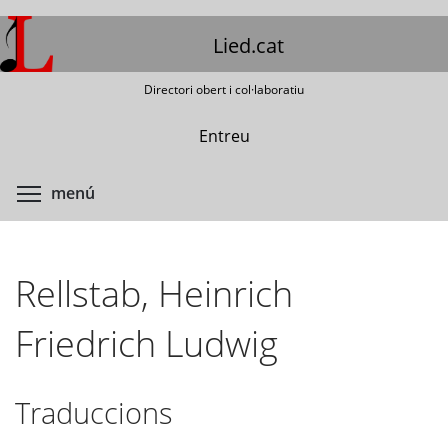
Vés
al
Lied.cat
contingut
Directori obert i col·laboratiu
Entreu
Commuta la visibilitat del menú
menú
Rellstab, Heinrich
Friedrich Ludwig
Traduccions