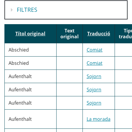
MOSTRA
FILTRES
Text
Tip
Títol original
Traducció
original
tradu
Abschied
Comiat
Abschied
Comiat
Aufenthalt
Sojorn
Aufenthalt
Sojorn
Aufenthalt
Sojorn
Aufenthalt
La morada