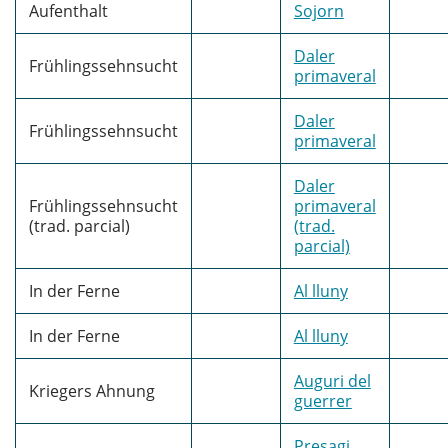
Aufenthalt
Sojorn
Daler
Frühlingssehnsucht
primaveral
Daler
Frühlingssehnsucht
primaveral
Daler
Frühlingssehnsucht
primaveral
(trad. parcial)
(trad.
parcial)
In der Ferne
Al lluny
In der Ferne
Al lluny
Auguri del
Kriegers Ahnung
guerrer
Presagi