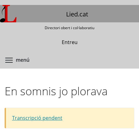
Vés
al
Lied.cat
contingut
Directori obert i col·laboratiu
Entreu
Commuta la visibilitat del menú
menú
En somnis jo plorava
Transcripció pendent