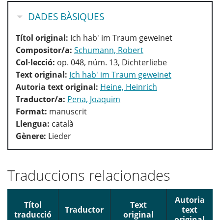
OCULTA
DADES BÀSIQUES
Títol original:
Ich hab' im Traum geweinet
Compositor/a:
Schumann, Robert
Col·lecció:
op. 048, núm. 13, Dichterliebe
Text original:
Ich hab' im Traum geweinet
Autoria text original:
Heine, Heinrich
Traductor/a:
Pena, Joaquim
Format:
manuscrit
Llengua:
català
Gènere:
Lieder
Traduccions relacionades
Autoria
Títol
Text
Traductor
text
traducció
original
original