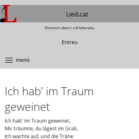
Vés
al
Lied.cat
contingut
Directori obert i col·laboratiu
Entreu
Commuta la visibilitat del menú
menú
Ich hab' im Traum
geweinet
Ich hab' im Traum geweinet,
Mir träumte, du lägest im Grab.
Ich wachte auf, und die Träne