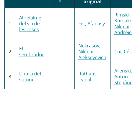
original
Rimski-
Al reialme
Kórsako
1
del vi i de
Fet, Afanasy
Nikolai
les roses
Andréie
Nekrasov,
El
2
Nikolai
Cui, Cés
sembrador
Alekseyevich
Arenski,
L’hora del
Rathaus,
3
Anton
somni
Daniil
Stepàno