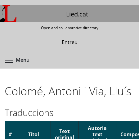
Skip
to
Lied.cat
main
content
Open and col·laborative directory
Entreu
Toggle menu visibility
Menu
Colomé, Antoni i Via, Lluís
Traduccions
Autoria
Text
#
Títol
text
Compos
original