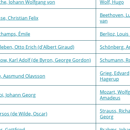
he, Johann Wolfgang von
Wolf, Hugo
Beethoven, L
se, Christian Felix
van
champs, Émile
Berlioz, Louis
leben, Otto Erich (d'Albert Giraud)
Schönberg, A
ow, Karl Adolf (de Byron, George Gordon)
Schumann, R
Grieg, Edvard
e, Aasmund Olavsson
Hagerup
Mozart, Wolf
bi, Johann Georg
Amadeus
Strauss, Rich
rsos (de Wilde, Oscar)
Georg
er, Gottfried
Brahms, Joha