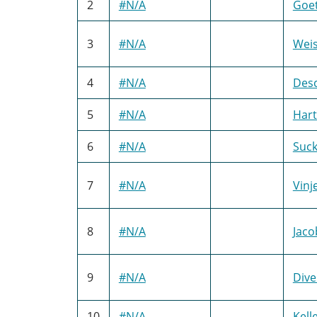
2
#N/A
Goet
3
#N/A
Weis
4
#N/A
Des
5
#N/A
Hart
6
#N/A
Suck
7
#N/A
Vinj
8
#N/A
Jaco
9
#N/A
Dive
10
#N/A
Kell