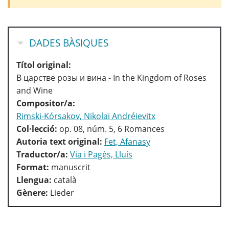
HIDE
DADES BÀSIQUES
Títol original:
В царстве розы и вина - In the Kingdom of Roses
and Wine
Compositor/a:
Rimski-Kórsakov, Nikolai Andréievitx
Col·lecció:
op. 08, núm. 5, 6 Romances
Autoria text original:
Fet, Afanasy
Traductor/a:
Via i Pagès, Lluís
Format:
manuscrit
Llengua:
català
Gènere:
Lieder