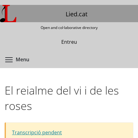
Skip
to
Lied.cat
main
content
Open and col·laborative directory
Entreu
Toggle menu visibility
Menu
El reialme del vi i de les
roses
Transcripció pendent