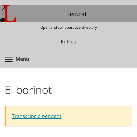
Skip
to
Lied.cat
main
content
Open and col·laborative directory
Entreu
Toggle menu visibility
Menu
El borinot
Transcripció pendent