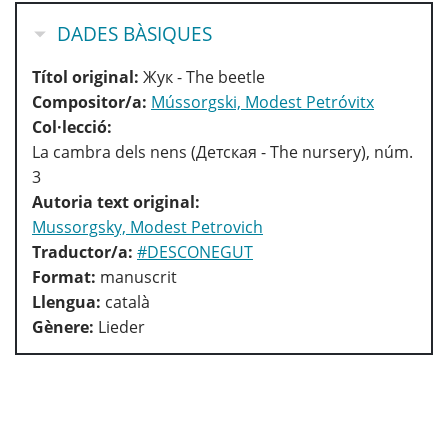
HIDE
DADES BÀSIQUES
Títol original:
Жук - The beetle
Compositor/a:
Mússorgski, Modest Petróvitx
Col·lecció:
La cambra dels nens (Детская - The nursery), núm.
3
Autoria text original:
Mussorgsky, Modest Petrovich
Traductor/a:
#DESCONEGUT
Format:
manuscrit
Llengua:
català
Gènere:
Lieder