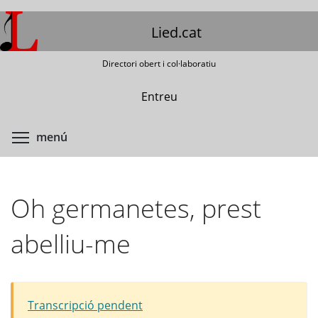
Vés
al
Lied.cat
contingut
Directori obert i col·laboratiu
Entreu
Commuta la visibilitat del menú
menú
Oh germanetes, prest
abelliu-me
Transcripció pendent