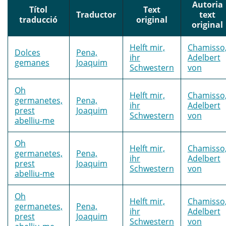
Autoria
Títol
Text
Traductor
text
traducció
original
original
Helft mir,
Chamisso
Dolces
Pena,
ihr
Adelbert
gemanes
Joaquim
Schwestern
von
Oh
Helft mir,
Chamisso
germanetes,
Pena,
ihr
Adelbert
prest
Joaquim
Schwestern
von
abelliu-me
Oh
Helft mir,
Chamisso
germanetes,
Pena,
ihr
Adelbert
prest
Joaquim
Schwestern
von
abelliu-me
Oh
Helft mir,
Chamisso
germanetes,
Pena,
ihr
Adelbert
prest
Joaquim
Schwestern
von