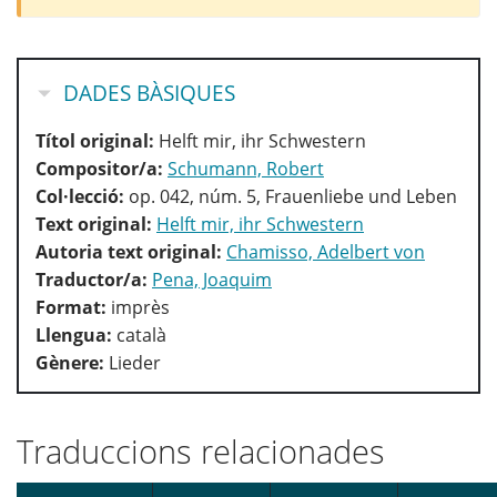
OCULTA
DADES BÀSIQUES
Títol original:
Helft mir, ihr Schwestern
Compositor/a:
Schumann, Robert
Col·lecció:
op. 042, núm. 5, Frauenliebe und Leben
Text original:
Helft mir, ihr Schwestern
Autoria text original:
Chamisso, Adelbert von
Traductor/a:
Pena, Joaquim
Format:
imprès
Llengua:
català
Gènere:
Lieder
Traduccions relacionades