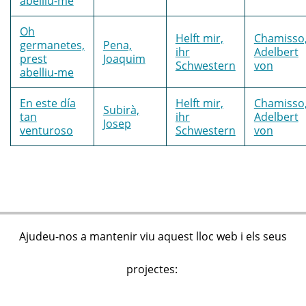
abelliu-me
Oh
Helft mir,
Chamisso
germanetes,
Pena,
ihr
Adelbert
prest
Joaquim
Schwestern
von
abelliu-me
En este día
Helft mir,
Chamisso
Subirà,
tan
ihr
Adelbert
Josep
venturoso
Schwestern
von
Ajudeu-nos a mantenir viu aquest lloc web i els seus
projectes: