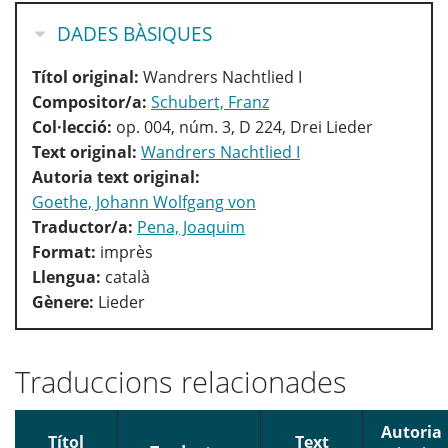
OCULTA
DADES BÀSIQUES
Títol original:
Wandrers Nachtlied I
Compositor/a:
Schubert, Franz
Col·lecció:
op. 004, núm. 3, D 224, Drei Lieder
Text original:
Wandrers Nachtlied I
Autoria text original:
Goethe, Johann Wolfgang von
Traductor/a:
Pena, Joaquim
Format:
imprès
Llengua:
català
Gènere:
Lieder
Traduccions relacionades
Autoria
Títol
Text