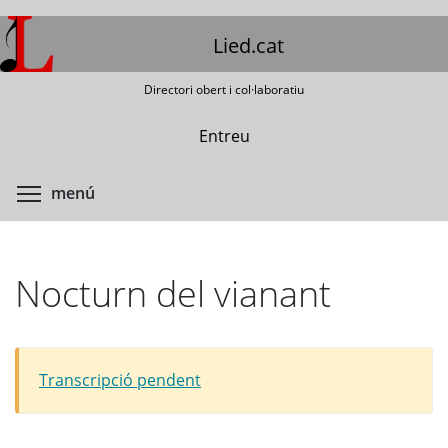
Vés
al
Lied.cat
contingut
Directori obert i col·laboratiu
Entreu
Commuta la visibilitat del menú
menú
Nocturn del vianant
Transcripció pendent