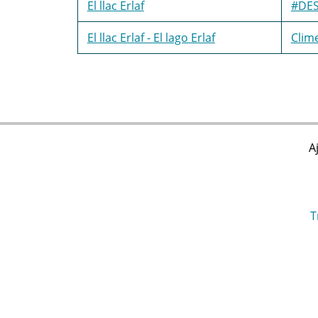
El llac Erlaf
#DE
El llac Erlaf - El lago Erlaf
Clim
A
T