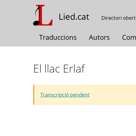
Vés
al
Lied.cat
Directori obert
contingut
Traduccions
Autors
Com
El llac Erlaf
Transcripció pendent