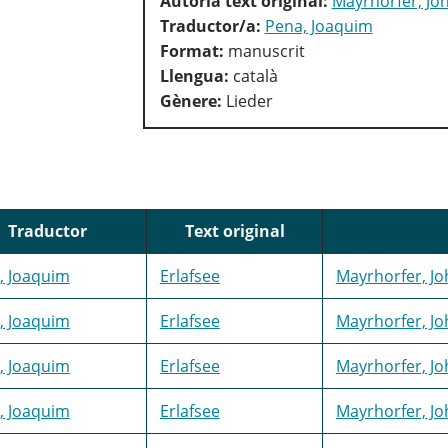
Autoria text original:
Mayrhorfer, Jo
Traductor/a:
Pena, Joaquim
Format:
manuscrit
Llengua:
català
Gènere:
Lieder
Traductor
Text original
, Joaquim
Erlafsee
Mayrhorfer, Jo
, Joaquim
Erlafsee
Mayrhorfer, Jo
, Joaquim
Erlafsee
Mayrhorfer, Jo
, Joaquim
Erlafsee
Mayrhorfer, Jo