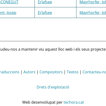
SCONEGUT
Erlafsee
Mayrhorfer, Jo
ent, Josep
Erlafsee
Mayrhorfer, Jo
judeu-nos a mantenir viu aquest lloc web i els seus projecte
raduccions
|
Autors
|
Compositors
|
Textos
|
Contacteu-n
Drets d'explotació
Web desenvolupat per
techora.cat