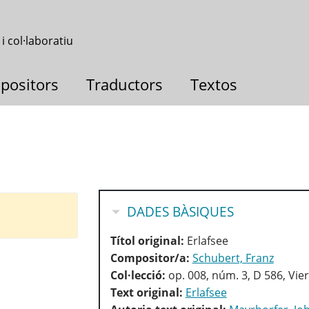
 i col·laboratiu
positors
Traductors
Textos
OCULTA
DADES BÀSIQUES
Títol original:
Erlafsee
Compositor/a:
Schubert, Franz
Col·lecció:
op. 008, núm. 3, D 586, Vier
Text original:
Erlafsee