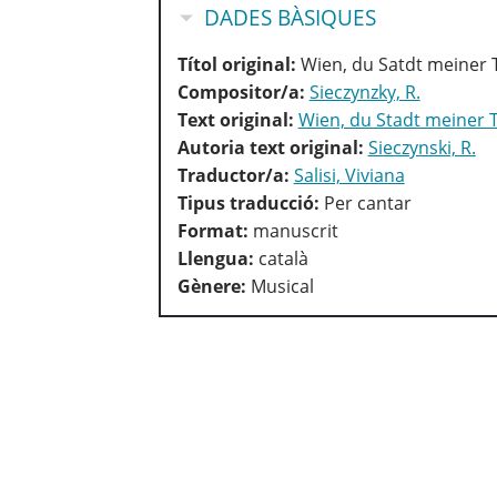
HIDE
DADES BÀSIQUES
Títol original:
Wien, du Satdt meiner
Compositor/a:
Sieczynzky, R.
Text original:
Wien, du Stadt meiner
Autoria text original:
Sieczynski, R.
Traductor/a:
Salisi, Viviana
Tipus traducció:
Per cantar
Format:
manuscrit
Llengua:
català
Gènere:
Musical