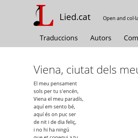
Skip
to
Lied.cat
Open and col·l
main
content
Traduccions
Autors
Com
Viena, ciutat dels m
El meu pensament
sols per tu s'encén,
Viena el meu paradís,
aquí em sento bé,
aquí és on puc ser
de nit i de dia feliç,
i no hi ha ningú
que et conegui a tu