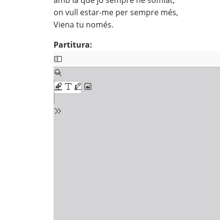
amb la que jo sempre he somiat,
on vull estar-me per sempre més,
Viena tu només.
Partitura: