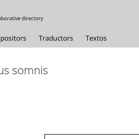
aborative directory
positors
Traductors
Textos
eus somnis