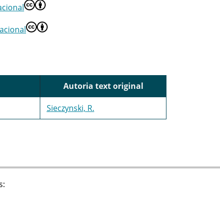
cional
acional
Autoria text original
Sieczynski, R.
s: