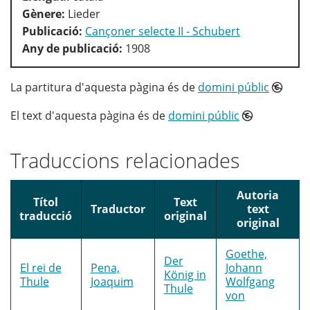
Gènere:
Lieder
Publicació:
Cançoner selecte II - Schubert
Any de publicació:
1908
La partitura d'aquesta pàgina és de
domini públic
El text d'aquesta pàgina és de
domini públic
Traduccions relacionades
Autoria
Títol
Text
Traductor
text
traducció
original
original
Goethe,
Der
El rei de
Pena,
Johann
König in
Thule
Joaquim
Wolfgang
Thule
von