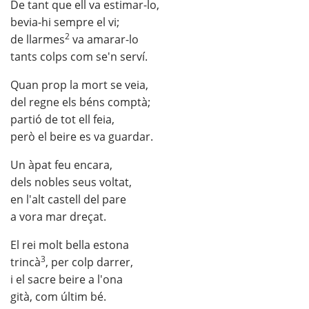
De tant que ell va estimar-lo,
bevia-hi sempre el vi;
2
de llarmes
va amarar-lo
tants colps com se'n serví.
Quan prop la mort se veia,
del regne els béns comptà;
partió de tot ell feia,
però el beire es va guardar.
Un àpat feu encara,
dels nobles seus voltat,
en l'alt castell del pare
a vora mar dreçat.
El rei molt bella estona
3
trincà
, per colp darrer,
i el sacre beire a l'ona
gità, com últim bé.