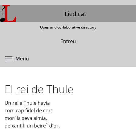
Skip
to
Lied.cat
main
content
Open and col·laborative directory
Entreu
Toggle menu visibility
Menu
El rei de Thule
Un rei a Thule havia
com cap fidel de cor;
morí la seva aimia,
1
deixant-li un beire
d'or.