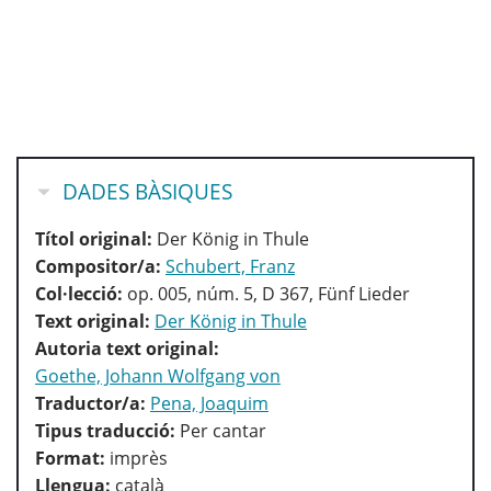
HIDE
DADES BÀSIQUES
Títol original:
Der König in Thule
Compositor/a:
Schubert, Franz
Col·lecció:
op. 005, núm. 5, D 367, Fünf Lieder
Text original:
Der König in Thule
Autoria text original:
Goethe, Johann Wolfgang von
Traductor/a:
Pena, Joaquim
Tipus traducció:
Per cantar
Format:
imprès
Llengua:
català