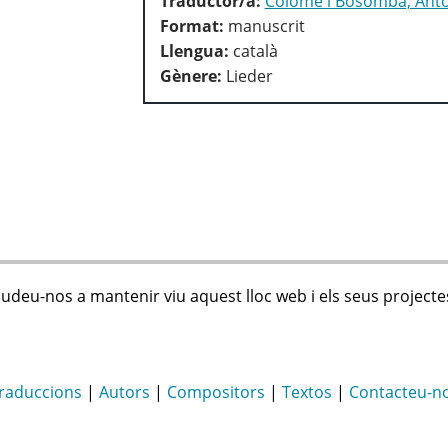
Traductor/a:
Colomé i Bosomba, Anto
Format:
manuscrit
Llengua:
català
Gènere:
Lieder
judeu-nos a mantenir viu aquest lloc web i els seus projecte
raduccions
|
Autors
|
Compositors
|
Textos
|
Contacteu-n