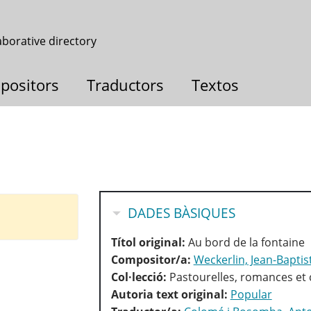
aborative directory
positors
Traductors
Textos
HIDE
DADES BÀSIQUES
Títol original:
Au bord de la fontaine
Compositor/a:
Weckerlin, Jean-Baptis
Col·lecció:
Pastourelles, romances et 
Autoria text original:
Popular