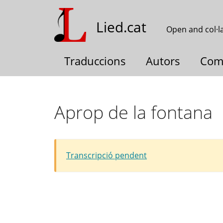
Skip
to
Lied.cat
Open and col·l
main
content
Traduccions
Autors
Com
Aprop de la fontana
Transcripció pendent