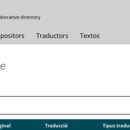
aborative directory
positors
Traductors
Textos
te
ginal
Traducció
Tipus tradu