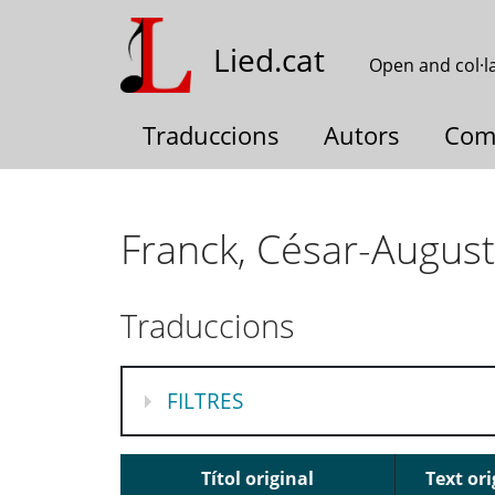
Skip
to
Lied.cat
Open and col·l
main
content
Traduccions
Autors
Com
Franck, César-Augus
Traduccions
MOSTRA
FILTRES
Títol original
Text ori