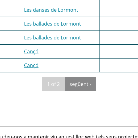
Les danses de Lormont
Les ballades de Lormont
Les ballades de Lormont
Cançó
Cançó
1 of 2
següent ›
judeu-nos a mantenir viu aquest lloc web i els seus projecte