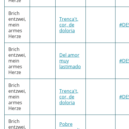
Herze
Brich
entzwei,
Trenca't,
mein
cor, de
#DE
armes
doloria
Herze
Brich
entzwei,
Del amor
mein
muy
#DE
armes
lastimado
Herze
Brich
entzwei,
Trenca't,
mein
cor, de
#DE
armes
doloria
Herze
Brich
Pobre
entzwei,