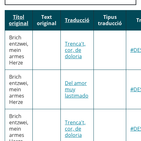
Títol
Text
Tipus
Traducció
T
original
original
traducció
Brich
entzwei,
Trenca't,
mein
cor, de
#DE
armes
doloria
Herze
Brich
entzwei,
Del amor
mein
muy
#DE
armes
lastimado
Herze
Brich
entzwei,
Trenca't,
mein
cor, de
#DE
armes
doloria