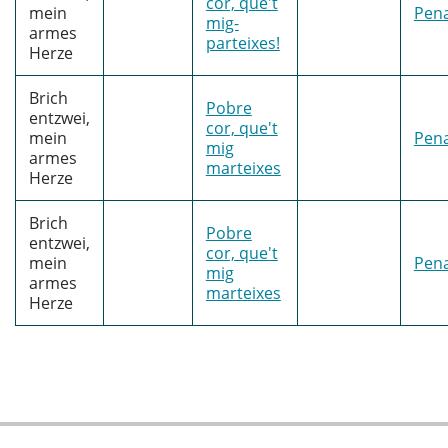
cor, que't
mein
Pena
mig-
armes
parteixes!
Herze
Brich
Pobre
entzwei,
cor, que't
mein
Pena
mig
armes
marteixes
Herze
Brich
Pobre
entzwei,
cor, que't
mein
Pena
mig
armes
marteixes
Herze