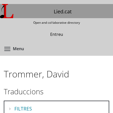
Skip
to
Lied.cat
main
content
Open and col·laborative directory
Entreu
Toggle menu visibility
Menu
Trommer, David
Traduccions
MOSTRA
FILTRES