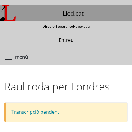
Vés
al
Lied.cat
contingut
Directori obert i col·laboratiu
Entreu
Commuta la visibilitat del menú
menú
Raul roda per Londres
Transcripció pendent