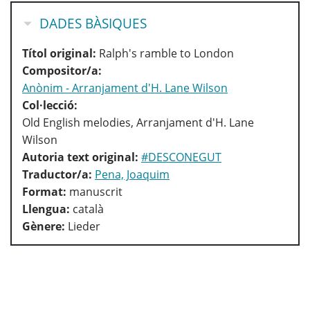
OCULTA
DADES BÀSIQUES
Títol original:
Ralph's ramble to London
Compositor/a:
Anònim - Arranjament d'H. Lane Wilson
Col·lecció:
Old English melodies, Arranjament d'H. Lane
Wilson
Autoria text original:
#DESCONEGUT
Traductor/a:
Pena, Joaquim
Format:
manuscrit
Llengua:
català
Gènere:
Lieder