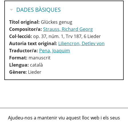
OCULTA
DADES BÀSIQUES
Títol original:
Glückes genug
Compositor/a:
Strauss, Richard Georg
Col·lecció:
op. 37, núm. 1, Trv 187, 6 Lieder
Autoria text original:
Liliencron, Detlev von
Traductor/a:
Pena, Joaquim
Format:
manuscrit
Llengua:
català
Gènere:
Lieder
Ajudeu-nos a mantenir viu aquest lloc web i els seus