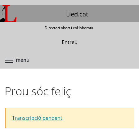
Vés
al
Lied.cat
contingut
Directori obert i col·laboratiu
Entreu
Commuta la visibilitat del menú
menú
Prou sóc feliç
Transcripció pendent