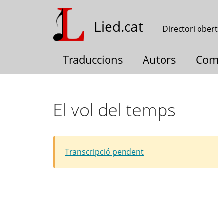
Vés
al
Lied.cat
Directori obert
contingut
Traduccions
Autors
Com
El vol del temps
Transcripció pendent