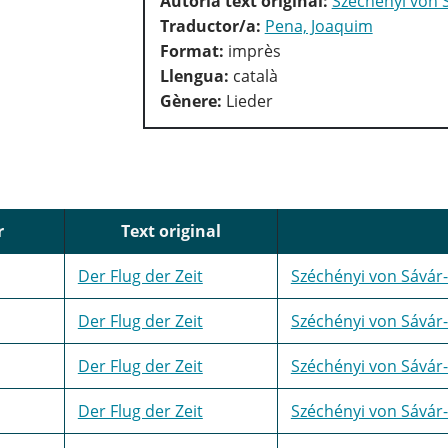
Autoria text original:
Széchényi von 
Traductor/a:
Pena, Joaquim
Format:
imprès
Llengua:
català
Gènere:
Lieder
r
Text original
Der Flug der Zeit
Széchényi von Sávár-
Der Flug der Zeit
Széchényi von Sávár-
Der Flug der Zeit
Széchényi von Sávár-
Der Flug der Zeit
Széchényi von Sávár-