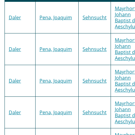
Mayrhorf
Johann
Daler
Pena, Joaquim
Sehnsucht
Baptist 
Aeschylu
Mayrhorf
Johann
Daler
Pena, Joaquim
Sehnsucht
Baptist 
Aeschylu
Mayrhorf
Johann
Daler
Pena, Joaquim
Sehnsucht
Baptist 
Aeschylu
Mayrhorf
Johann
Daler
Pena, Joaquim
Sehnsucht
Baptist 
Aeschylu
Mayrhorf