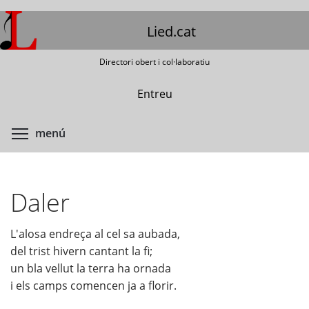
Vés
al
Lied.cat
contingut
Directori obert i col·laboratiu
Entreu
Commuta la visibilitat del menú
menú
Daler
L'alosa endreça al cel sa aubada,
del trist hivern cantant la fi;
un bla vellut la terra ha ornada
i els camps comencen ja a florir.