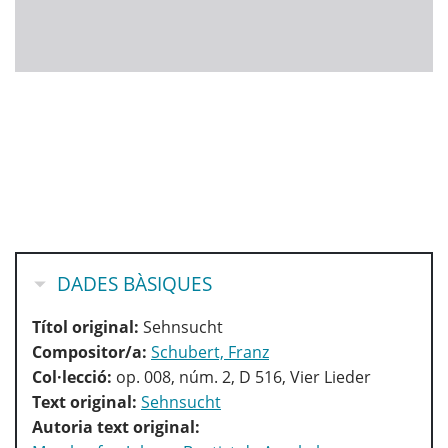
OCULTA
DADES BÀSIQUES
Títol original:
Sehnsucht
Compositor/a:
Schubert, Franz
Col·lecció:
op. 008, núm. 2, D 516, Vier Lieder
Text original:
Sehnsucht
Autoria text original: