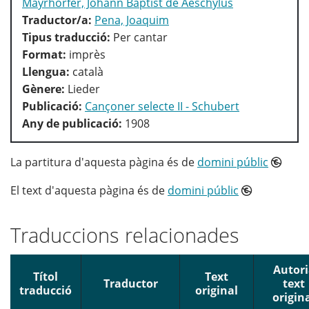
Mayrhorfer, Johann Baptist de Aeschylus
Traductor/a:
Pena, Joaquim
Tipus traducció:
Per cantar
Format:
imprès
Llengua:
català
Gènere:
Lieder
Publicació:
Cançoner selecte II - Schubert
Any de publicació:
1908
La partitura d'aquesta pàgina és de
domini públic
El text d'aquesta pàgina és de
domini públic
Traduccions relacionades
Autori
Títol
Text
Traductor
text
traducció
original
origin