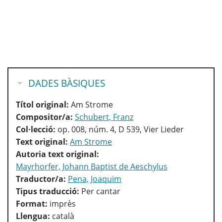
OCULTA
DADES BÀSIQUES
Títol original:
Am Strome
Compositor/a:
Schubert, Franz
Col·lecció:
op. 008, núm. 4, D 539, Vier Lieder
Text original:
Am Strome
Autoria text original:
Mayrhorfer, Johann Baptist de Aeschylus
Traductor/a:
Pena, Joaquim
Tipus traducció:
Per cantar
Format:
imprès
Llengua:
català