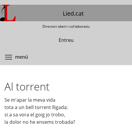
Vés
al
Lied.cat
contingut
Directori obert i col·laboratiu
Entreu
Commuta la visibilitat del menú
menú
Al torrent
Se m'apar la meva vida
tota a un bell torrent lligada;
si a sa vora el goig jo trobo,
la dolor no he ensems trobada?