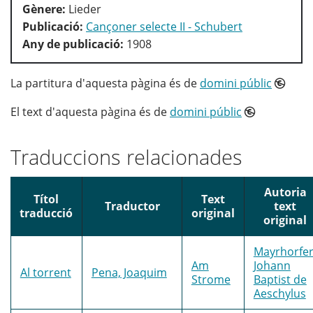
Gènere:
Lieder
Publicació:
Cançoner selecte II - Schubert
Any de publicació:
1908
La partitura d'aquesta pàgina és de
domini públic
El text d'aquesta pàgina és de
domini públic
Traduccions relacionades
Autoria
Títol
Text
Traductor
text
traducció
original
original
Mayrhorfer
Am
Johann
Al torrent
Pena, Joaquim
Strome
Baptist de
Aeschylus