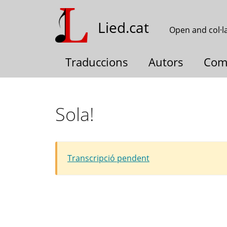
Skip
to
Lied.cat
Open and col·l
main
content
Traduccions
Autors
Com
Sola!
Transcripció pendent