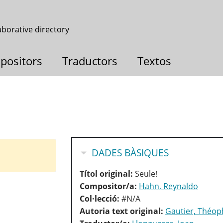
aborative directory
positors
Traductors
Textos
HIDE
DADES BÀSIQUES
Títol original:
Seule!
Compositor/a:
Hahn, Reynaldo
Col·lecció:
#N/A
Autoria text original:
Gautier, Théop