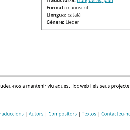
Traductor/a:
Llongueras, Joan
Format:
manuscrit
Llengua:
català
Gènere:
Lieder
judeu-nos a mantenir viu aquest lloc web i els seus projecte
raduccions
|
Autors
|
Compositors
|
Textos
|
Contacteu-n