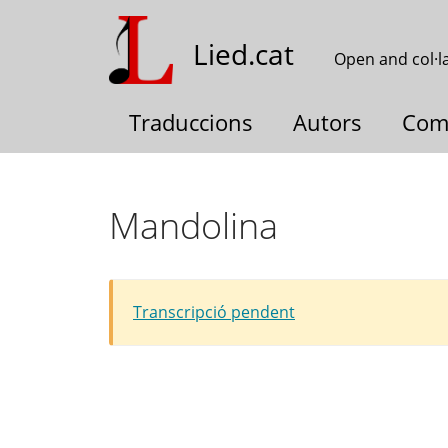
Skip
to
Lied.cat
Open and col·l
main
content
Traduccions
Autors
Com
Mandolina
Transcripció pendent