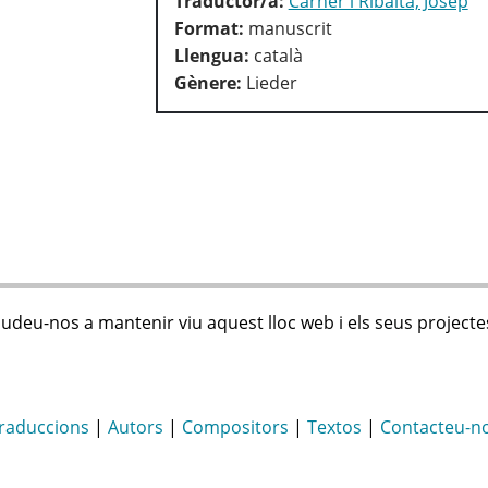
Traductor/a:
Carner i Ribalta, Josep
Format:
manuscrit
Llengua:
català
Gènere:
Lieder
judeu-nos a mantenir viu aquest lloc web i els seus projecte
raduccions
|
Autors
|
Compositors
|
Textos
|
Contacteu-n