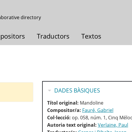
aborative directory
positors
Traductors
Textos
HIDE
DADES BÀSIQUES
Títol original:
Mandoline
Compositor/a:
Fauré, Gabriel
Col·lecció:
op. 058, núm. 1, Cinq Mélo
Autoria text original:
Verlaine, Paul