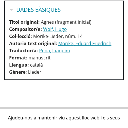
HIDE
DADES BÀSIQUES
Títol original:
Agnes (fragment inicial)
Compositor/a:
Wolf, Hugo
Col·lecció:
Mörike-Lieder, núm. 14
Autoria text original:
Mörike, Eduard Friedrich
Traductor/a:
Pena, Joaquim
Format:
manuscrit
Llengua:
català
Gènere:
Lieder
Ajudeu-nos a mantenir viu aquest lloc web i els seus