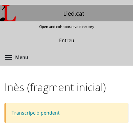
Skip
to
Lied.cat
main
content
Open and col·laborative directory
Entreu
Toggle menu visibility
Menu
Inès (fragment inicial)
Transcripció pendent