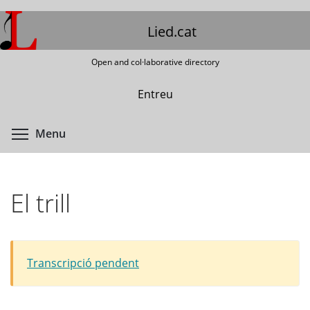
Skip
to
Lied.cat
main
content
Open and col·laborative directory
Entreu
Toggle menu visibility
Menu
El trill
Transcripció pendent