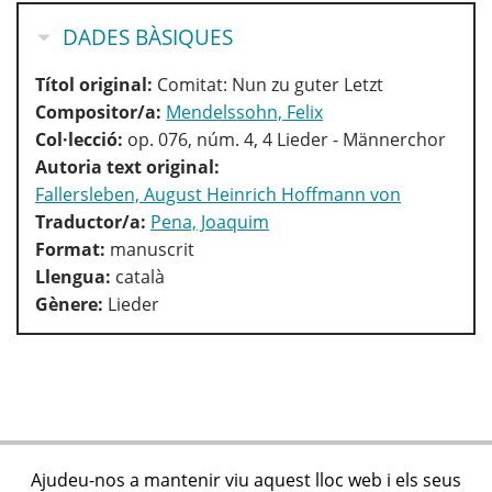
HIDE
DADES BÀSIQUES
Títol original:
Comitat: Nun zu guter Letzt
Compositor/a:
Mendelssohn, Felix
Col·lecció:
op. 076, núm. 4, 4 Lieder - Männerchor
Autoria text original:
Fallersleben, August Heinrich Hoffmann von
Traductor/a:
Pena, Joaquim
Format:
manuscrit
Llengua:
català
Gènere:
Lieder
Ajudeu-nos a mantenir viu aquest lloc web i els seus