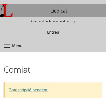
Skip
to
Lied.cat
main
content
Open and col·laborative directory
Entreu
Toggle menu visibility
Menu
Comiat
Transcripció pendent