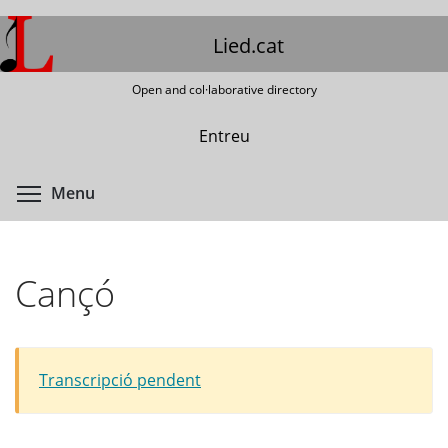
Skip
to
Lied.cat
main
content
Open and col·laborative directory
Entreu
Toggle menu visibility
Menu
Cançó
Transcripció pendent