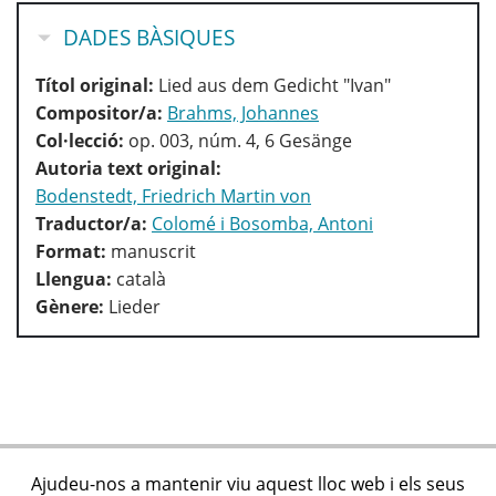
HIDE
DADES BÀSIQUES
Títol original:
Lied aus dem Gedicht "Ivan"
Compositor/a:
Brahms, Johannes
Col·lecció:
op. 003, núm. 4, 6 Gesänge
Autoria text original:
Bodenstedt, Friedrich Martin von
Traductor/a:
Colomé i Bosomba, Antoni
Format:
manuscrit
Llengua:
català
Gènere:
Lieder
Ajudeu-nos a mantenir viu aquest lloc web i els seus