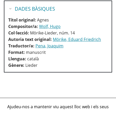
HIDE
DADES BÀSIQUES
Títol original:
Agnes
Compositor/a:
Wolf, Hugo
Col·lecció:
Mörike-Lieder, núm. 14
Autoria text original:
Mörike, Eduard Friedrich
Traductor/a:
Pena, Joaquim
Format:
manuscrit
Llengua:
català
Gènere:
Lieder
Ajudeu-nos a mantenir viu aquest lloc web i els seus