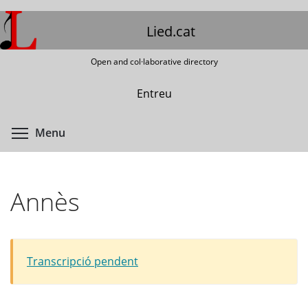
Skip
to
Lied.cat
main
content
Open and col·laborative directory
Entreu
Toggle menu visibility
Menu
Annès
Transcripció pendent