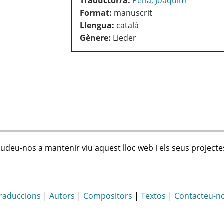
Traductor/a:
Pena, Joaquim
Format:
manuscrit
Llengua:
català
Gènere:
Lieder
judeu-nos a mantenir viu aquest lloc web i els seus projecte
raduccions
|
Autors
|
Compositors
|
Textos
|
Contacteu-n