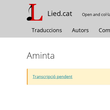
Skip
to
Lied.cat
Open and col·l
main
content
Traduccions
Autors
Com
Aminta
Transcripció pendent