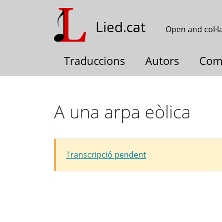
Skip
to
Lied.cat
Open and col·l
main
content
Traduccions
Autors
Com
A una arpa eòlica
Transcripció pendent