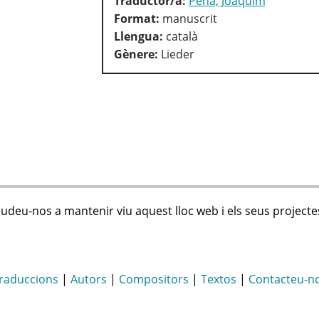
Traductor/a:
Pena, Joaquim
Format:
manuscrit
Llengua:
català
Gènere:
Lieder
judeu-nos a mantenir viu aquest lloc web i els seus projecte
raduccions
|
Autors
|
Compositors
|
Textos
|
Contacteu-n