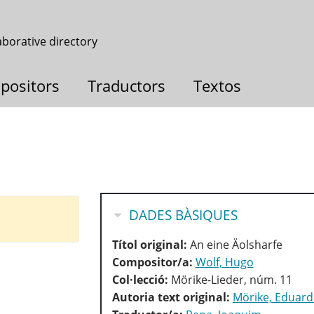
aborative directory
positors
Traductors
Textos
HIDE
DADES BÀSIQUES
Títol original:
An eine Äolsharfe
Compositor/a:
Wolf, Hugo
Col·lecció:
Mörike-Lieder, núm. 11
Autoria text original:
Mörike, Eduard 