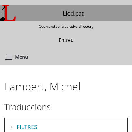
Skip
to
Lied.cat
main
content
Open and col·laborative directory
Entreu
Toggle menu visibility
Menu
Lambert, Michel
Traduccions
MOSTRA
FILTRES