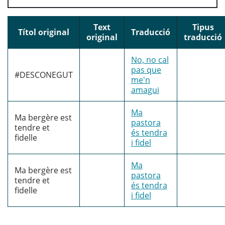
Text
Tipus
Títol original
Traducció
original
traducció
No, no cal
pas que
#DESCONEGUT
me'n
amagui
Ma
Ma bergère est
pastora
tendre et
és tendra
fidelle
i fidel
Ma
Ma bergère est
pastora
tendre et
és tendra
fidelle
i fidel