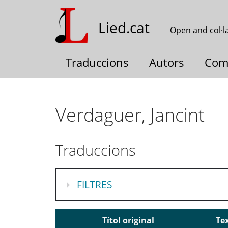
Skip
to
Lied.cat
Open and col·l
main
content
Traduccions
Autors
Com
Verdaguer, Jancint
Traduccions
MOSTRA
FILTRES
Títol original
Tex