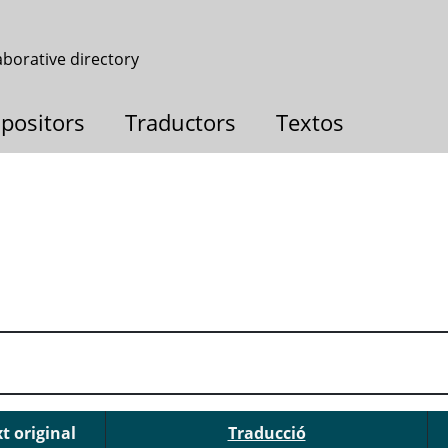
aborative directory
positors
Traductors
Textos
t original
Traducció