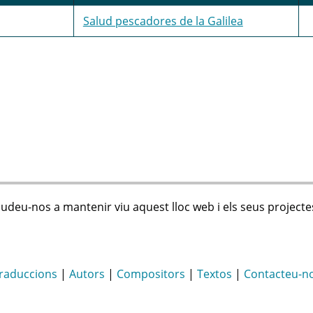
Salud pescadores de la Galilea
judeu-nos a mantenir viu aquest lloc web i els seus projecte
raduccions
|
Autors
|
Compositors
|
Textos
|
Contacteu-n