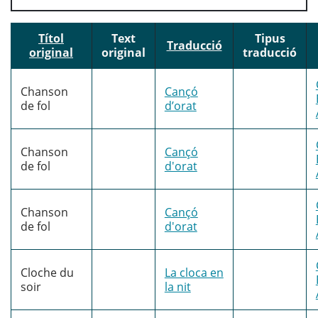
Títol
Text
Tipus
Traducció
original
original
traducció
Chanson
Cançó
de fol
d’orat
Chanson
Cançó
de fol
d'orat
Chanson
Cançó
de fol
d'orat
Cloche du
La cloca en
soir
la nit