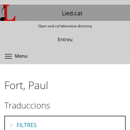
Skip
to
Lied.cat
main
content
Open and col·laborative directory
Entreu
Toggle menu visibility
Menu
Fort, Paul
Traduccions
MOSTRA
FILTRES