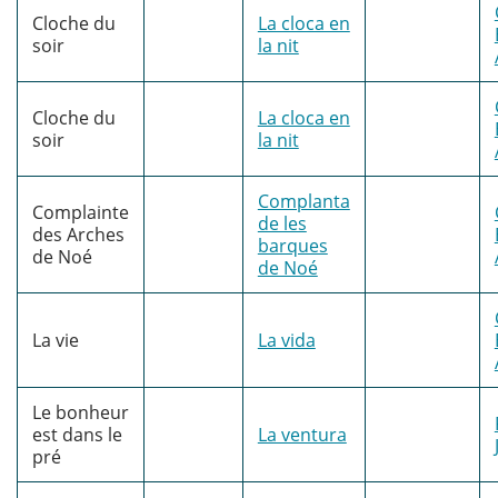
Cloche du
La cloca en
soir
la nit
Cloche du
La cloca en
soir
la nit
Complanta
Complainte
de les
des Arches
barques
de Noé
de Noé
La vie
La vida
Le bonheur
est dans le
La ventura
pré