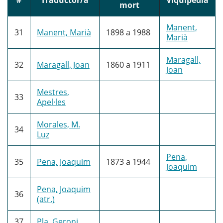
mort
Manent,
31
Manent, Marià
1898
a
1988
Marià
Maragall,
32
Maragall, Joan
1860
a
1911
Joan
Mestres,
33
Apel·les
Morales, M.
34
Luz
Pena,
35
Pena, Joaquim
1873
a
1944
Joaquim
Pena, Joaquim
36
(atr.)
37
Pla, Geroni