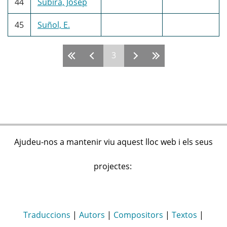
44
Subirà, Josep
45
Suñol, E.
3
Pàgines
Ajudeu-nos a mantenir viu aquest lloc web i els seus
projectes:
Traduccions
|
Autors
|
Compositors
|
Textos
|