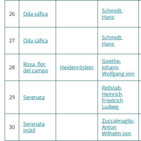
Schmidt,
26
Oda sáfica
Hans
Schmidt,
27
Oda sáfica
Hans
Goethe,
Rosa, flor
28
Heidenröslein
Johann
del campo
Wolfgang von
Rellstab,
Heinrich
29
Serenata
Friedrich
Ludwig
Zuccalmaglio,
Serenata
30
Anton
inútil
Wilhelm von