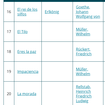
Goethe,
El rei de los
16
Erlkönig
Johann
silfos
Wolfgang von
Müller,
17
El Tilo
Wilhelm
Rückert,
18
Eres la paz
Friedrich
Müller,
19
Impaciencia
Wilhelm
Rellstab,
Heinrich
20
La morada
Friedrich
Ludwig