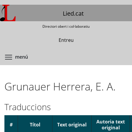
Vés
al
Lied.cat
contingut
Directori obert i col·laboratiu
Entreu
Commuta la visibilitat del menú
menú
Grunauer Herrera, E. A.
Traduccions
Autoria text
#
Títol
Text original
original