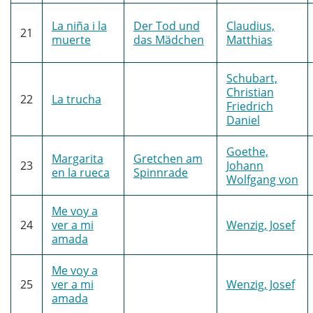
La niña i la
Der Tod und
Claudius,
21
muerte
das Mädchen
Matthias
Schubart,
Christian
22
La trucha
Friedrich
Daniel
Goethe,
Margarita
Gretchen am
23
Johann
en la rueca
Spinnrade
Wolfgang von
Me voy a
24
ver a mi
Wenzig, Josef
amada
Me voy a
25
ver a mi
Wenzig, Josef
amada